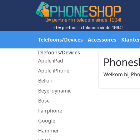
Uw partner in telecom sinds 1994!
Uw partner in telecom sinds 1994!
Telefoons/Devices
Accessoires
Klanten
Telefoons/Devices
Phones
Apple iPad
Apple iPhone
Welkom bij Ph
Belkin
Beyerdynamic
Bose
Fairphone
Google
Hammer