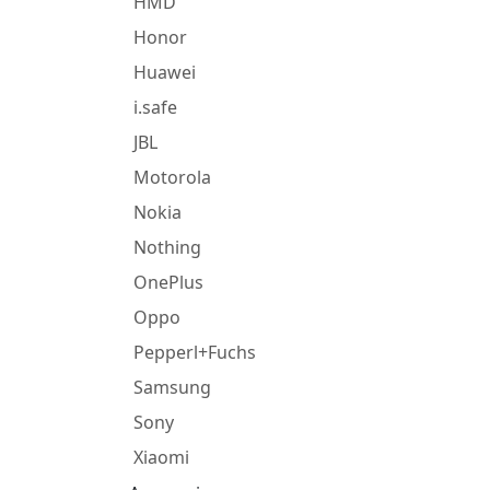
HMD
Honor
Huawei
i.safe
JBL
Motorola
Nokia
Nothing
OnePlus
Oppo
Pepperl+Fuchs
Samsung
Sony
Xiaomi