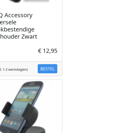
Q Accessory
ersele
kbestendige
shouder Zwart
€ 12,95
BESTEL
d: 1-2 werkdag(en)