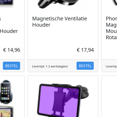
s
Magnetische Ventilatie
Phon
Houder
Magn
 Houder
Moun
Rota
€ 14,96
€ 17,94
BESTEL
BESTEL
Levertijd: 1-2 werkdag(en)
Levertij