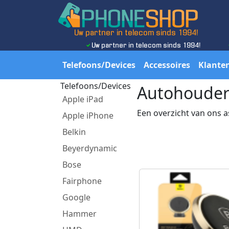
Uw partner in telecom sinds 1994!
Uw partner in telecom sinds 1994!
Telefoons/Devices
Accessoires
Klanten
Telefoons/Devices
Autohouder 
Apple iPad
Een overzicht van ons 
Apple iPhone
Belkin
Beyerdynamic
Bose
Fairphone
Google
Hammer