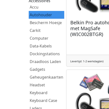
Accessoires
Accu
Autohouder
Belkin Pro autoh
Bescherm Hoesje
met MagSafe
Carkit
(WIC002BTGR)
Computer
Data-Kabels
Dockingstations
Draadloos Laden
Levertijd: 1-2 werkdag(en)
Gadgets
Geheugenkaarten
Headset
Keyboard
Keyboard Case
Laders